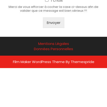
1 choix
Merci de vous efforcer à cocher la case ci-dessus afin de
valider que ce message est bien sérieux !!!
Envoyer
Mentions Légales
Données Personnelles
Film Maker WordPress Theme
By Themespride